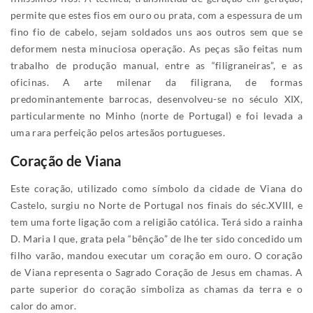
permite que estes fios em ouro ou prata, com a espessura de um
fino fio de cabelo, sejam soldados uns aos outros sem que se
deformem nesta minuciosa operação. As peças são feitas num
trabalho de produção manual, entre as “filigraneiras”, e as
oficinas. A arte milenar da filigrana, de formas
predominantemente barrocas, desenvolveu-se no século XIX,
particularmente no Minho (norte de Portugal) e foi levada a
uma rara perfeição pelos artesãos portugueses.
Coração de Viana
Este coração, utilizado como símbolo da cidade de Viana do
Castelo, surgiu no Norte de Portugal nos finais do séc.XVIII, e
tem uma forte ligação com a religião católica. Terá sido a rainha
D. Maria I que, grata pela “bênção” de lhe ter sido concedido um
filho varão, mandou executar um coração em ouro. O coração
de Viana representa o Sagrado Coração de Jesus em chamas. A
parte superior do coração simboliza as chamas da terra e o
calor do amor.